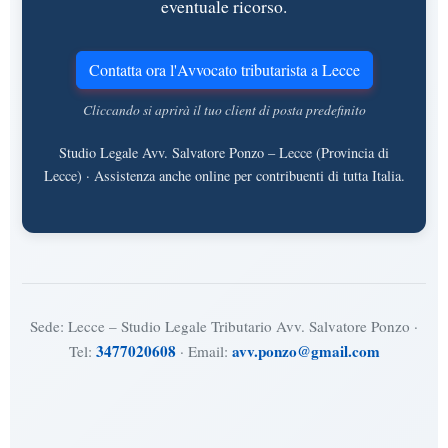
eventuale ricorso.
Contatta ora l'Avvocato tributarista a Lecce
Cliccando si aprirà il tuo client di posta predefinito
Studio Legale Avv. Salvatore Ponzo – Lecce (Provincia di
Lecce) · Assistenza anche online per contribuenti di tutta Italia.
Sede: Lecce – Studio Legale Tributario Avv. Salvatore Ponzo ·
3477020608
avv.ponzo@gmail.com
Tel:
· Email: