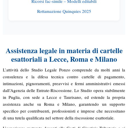
Ricorsi fac-simile – Modelli editabili
Rottamazione Quinquies 2025
Assistenza legale in materia di cartelle
esattoriali a Lecce, Roma e Milano
L’attività dello Studio Legale Ponzo comprende da molti anni la
consulenza e la difesa tecnica contro
cartelle di pagamento
,
intimazioni
,
pignoramenti
,
preavvisi
e
fermi amministrativi
emessi
dall’Agenzia delle Entrate-Riscossione. Lo Studio opera stabilmente
in Puglia, con sede a
Lecce
e
Taurisano
, ed estende la propria
assistenza anche su
Roma
e
Milano
, garantendo un supporto
specifico per contribuenti, professionisti e imprese che necessitano
di una tutela qualificata nel settore della riscossione esattoriale.
L’esperienza maturata davanti alle
Corti di Giustizia Tributaria
e ai