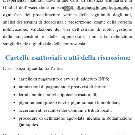
Giudici dell’Esecuzione
consente di affrontare in modo completo
Richiedi Assistenza Tributaria
ogni fase del procedimento: verifica della legittimità degli atti,
analisi dei termini di decadenza e prescrizione, esame della corretta
notificazione, valutazione dei vizi dell’estratto di ruolo, gestione
delle sospensioni e delle opposizioni, fino alla definizione
stragiudiziale o giudiziale della controversia.
Cartelle esattoriali e atti della riscossione
L’assistenza riguarda, tra l’altro:
cartelle di pagamento e
avvisi di addebito INPS
;
intimazioni di pagamento
e preavvisi di fermo;
fermi amministrativi
e ipoteche esattoriali;
pignoramenti presso terzi
e pignoramenti immobiliari;
accertamenti esecutivi dei Comuni e
tributi locali
;
procedure di
definizione agevolata
, inclusa la
Rottamazione
Quinquies
.
Ogni intervento è preceduto da una valutazione tecnico-giuridica