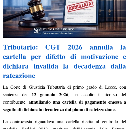
Tributario: CGT 2026 annulla la
cartella per difetto di motivazione e
dichiara invalida la decadenza dalla
rateazione
La Corte di Giustizia Tributaria di primo grado di Lecce, con
12 gennaio 2026
sentenza del
, ha accolto il ricorso del
annullando una cartella di pagamento emessa a
contribuente,
seguito di dichiarata decadenza dal piano di rateizzazione.
La controversia riguardava una cartella riferita al controllo del
modello Redditi 2018, motivata dall'Agenzia delle Entrate-