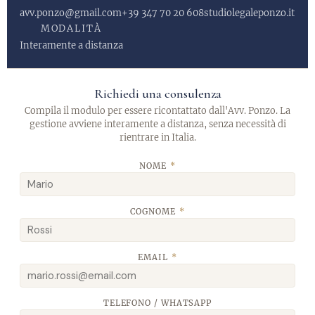
avv.ponzo@gmail.com
+39 347 70 20 608
studiolegaleponzo.it
MODALITÀ
Interamente a distanza
Richiedi una consulenza
Compila il modulo per essere ricontattato dall'Avv. Ponzo. La
gestione avviene interamente a distanza, senza necessità di
rientrare in Italia.
NOME
*
COGNOME
*
EMAIL
*
TELEFONO / WHATSAPP