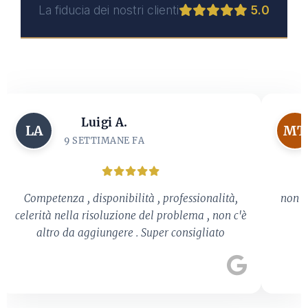
La fiducia dei nostri clienti
5.0
Luigi A.
LA
MT
9 SETTIMANE FA
Competenza , disponibilità , professionalità,
non s
celerità nella risoluzione del problema , non c'è
altro da aggiungere . Super consigliato