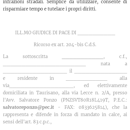
infrazioni stradali. Semplice da utilizzare, consente di
risparmiare tempo e tutelare i propri diritti.
ILL.MO GIUDICE DI PACE DI __________
Ricorso ex art. 204-bis C.d.S.
La sottoscritta
___________
, c.f.,
______________________ nata a
_________________ il ______________
e residente in ___________ alla
via_________________, ed elettivamente
domiciliata in Taurisano, alla via Lecce n. 2/A, presso
l'Avv. Salvatore Ponzo (PNZSVT80R18L419T, P.E.C.:
salvatoreponzo@pec.it
- FAX: 0833625814), che la
rappresenta e difende in forza di mandato in calce, ai
sensi dell'art. 83 c.p.c.,