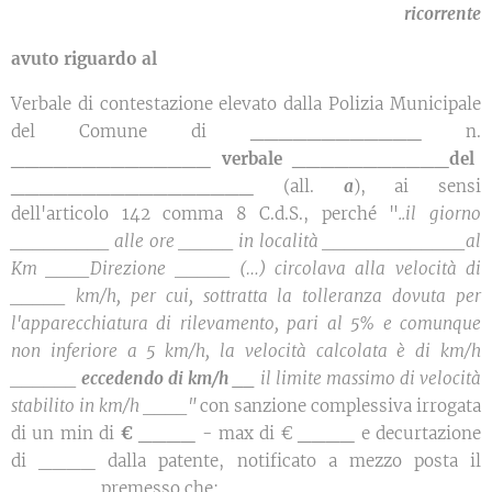
ricorrente
avuto riguardo al
Verbale di contestazione elevato dalla Polizia Municipale
del Comune di
____________
n.
______________ verbale ___________del
_________________
(all.
a
), ai sensi
dell'articolo 142 comma 8 C.d.S., perché "
..il giorno
_________ alle ore _____ in località _____________al
Km ____Direzione _____ (…) circolava alla velocità di
_____ km/h, per cui, sottratta la tolleranza dovuta per
l'apparecchiatura di rilevamento, pari al 5% e comunque
non inferiore a 5 km/h, la velocità calcolata è di km/h
______
eccedendo di km/h __
il limite massimo di velocità
stabilito in km/h ____"
con sanzione complessiva irrogata
di un min di
€ ____
- max di €
____
e decurtazione
di ____ dalla patente, notificato a mezzo posta il
______ premesso che: