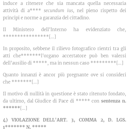
induce a ritenere che sia mancata quella necessaria
attività di a****
secundum ius
, nel pieno rispetto dei
principi e norme a garanzia del cittadino.
Il Ministero dell'Interno ha evidenziato che,
****************[...]
In proposito, sebbene il rilievo fotografico rientri tra gli
atti che*******l'organo accertatore può ben valersi
dell'ausilio di *****, ma in nessun caso *********[...]
Quanto innanzi è ancor più pregnante ove si consideri
che *******[...]
Il motivo di nullità in questione è stato ritenuto fondato,
da ultimo, dal Giudice di Pace di ***** con
sentenza n.
******
[...]
4) VIOLAZIONE DELL'ART. 3, COMMA 2, D. LGS.
1******* N. *****