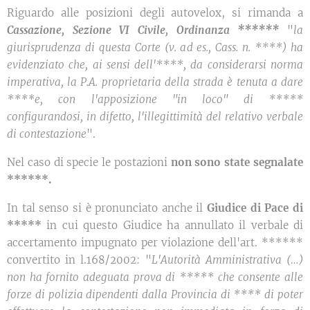
Riguardo alle posizioni degli autovelox, si rimanda a
Cassazione, Sezione VI Civile, Ordinanza ******
"
la
giurisprudenza di questa Corte (v. ad es., Cass. n. ****) ha
evidenziato che, ai sensi dell'****, da considerarsi norma
imperativa, la P.A. proprietaria della strada è tenuta a dare
****e, con l'apposizione "in loco" di *****
configurandosi, in difetto, l'illegittimità del relativo verbale
di contestazione
".
Nel caso di specie le postazioni
non sono state segnalate
******.
In tal senso si è pronunciato anche il
Giudice di Pace di
*****
in cui questo Giudice ha annullato il verbale di
accertamento impugnato per violazione dell'art. ******
convertito in l.168/2002: "
L'Autorità Amministrativa (…)
non ha fornito adeguata prova di ***** che consente alle
forze di polizia dipendenti dalla Provincia di **** di poter