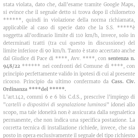
stata violata, dato che, dall'esame tramite Google Maps,
si evince che il segnale detto si trova dopo il chilometro
******, quindi in violazione della norma richiamata,
applicabile al caso di specie dato che la S.S. *****è
soggetta all'ordinario limite di 110 km/h, invece, solo in
determinati tratti (tra cui questo in discussione) del
limite inferiore di 90 km/h. Tanto è stato accertato anche
dal Giudice di Pace di ****, Avv. ****, con
sentenza n.
948/22
****** nei confronti del Comune di ****, con
principio perfettamente valido in ipotesi di cui al presente
ricorso. Principio da ultimo confermato da
Cass. Civ.
Ordinanza ****del *****.
L'art.142, commi 6 e 6 bis C.d.S., prescrive l'impiego di
"
cartelli o dispositivi di segnalazione luminosi
" idonei allo
scopo, ma tale idoneità non è assicurata dalla segnaletica
permanente, che non indica una specifica postazione. La
corretta tecnica di installazione richiede, invece, che sia
posto in opera esclusivamente il segnale del tipo richiesto