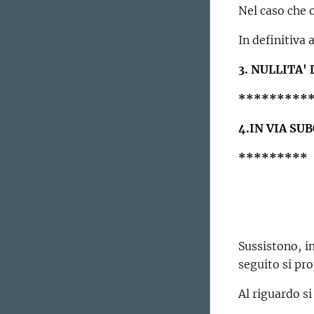
Nel caso che 
In definitiva
3. NULLITA'
*********
4.IN VIA SU
*********
Sussistono, i
seguito si pr
Al riguardo s