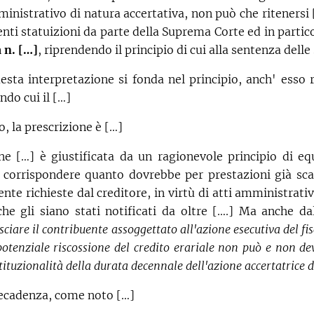
ministrativo di natura accertativa, non può che ritenersi 
centi statuizioni da parte della Suprema Corte ed in partic
 n. […]
, riprendendo il principio di cui alla sentenza delle
esta interpretazione si fonda nel principio, anch' esso 
ndo cui il […]
o, la prescrizione è […]
ne […] è giustificata da un ragionevole principio di eq
i corrispondere quanto dovrebbe per prestazioni già sca
e richieste dal creditore, in virtù di atti amministrativi
e gli siano stati notificati da oltre [….] Ma anche dal
sciare il contribuente assoggettato all'azione esecutiva del f
otenziale riscossione del credito erariale non può e non de
tituzionalità della durata decennale dell'azione accertatrice 
decadenza, come noto […]