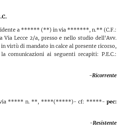
.C.
dente a ****** (**) in via *******, n.** (C.F.:
ia Lecce 2/a, presso e nello studio dell'Avv.
 virtù di mandato in calce al presente ricorso,
la comunicazioni ai seguenti recapiti: P.E.C.:
-Ricorrente
via ***** n. **, ****(*****)- cf: *****-
pec:
-Resistente