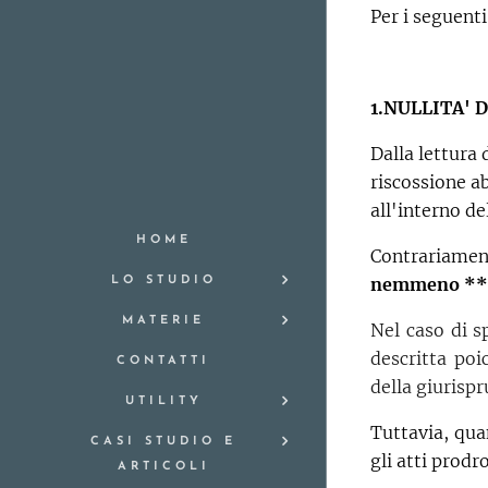
Per i seguenti
1.NULLITA' 
Dalla lettura
riscossione ab
all'interno d
HOME
Contrariamen
nemmeno **
LO STUDIO
MATERIE
Nel caso di s
descritta poi
CONTATTI
della giurisp
UTILITY
Tuttavia, qua
CASI STUDIO E
gli atti prodr
ARTICOLI