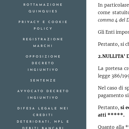
In particolar
ROTTAMAZIONE
come statuit
QUINQUIES
comma 4 del DP
PRIVACY E COOKIE
POLICY
Gli Enti impos
REGISTRAZIONE
Pertanto, si c
MARCHI
2.NULLITA' 
OPPOSIZIONE
DECRETO
La pretesa cr
INGIUNTIVO
legge 386/19
SENTENZE
Nel caso di s
AVVOCATO DECRETO
pagamento si
INGIUNTIVO
Pertanto,
si 
DIFESA LEGALE NEI
atti *****.
CREDITI
DETERIORATI, NPL E
Quanto alla **
DEBITI BANCARI