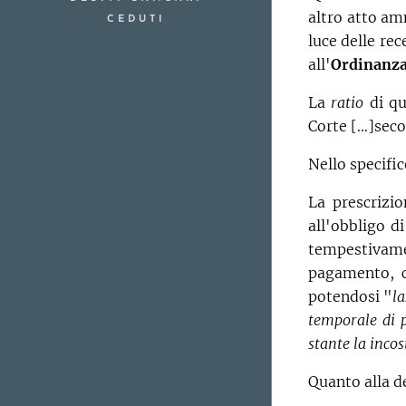
altro atto am
CEDUTI
luce delle re
all'
Ordinanza
La
ratio
di qu
Corte […]seco
Nello specific
La prescrizio
all'obbligo d
tempestivament
pagamento, ch
potendosi "
la
temporale di p
stante la incos
Quanto alla 