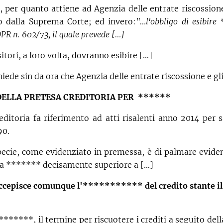
e, per quanto attiene ad Agenzia delle entrate riscossione
o dalla Suprema Corte; ed invero:
"…l'obbligo di esibire
R n. 602/73, il quale prevede […]
itori, a loro volta, dovranno esibire […]
hiede sin da ora che Agenzia delle entrate riscossione e gli
DELLA PRETESA CREDITORIA PER ******
editoria fa riferimento ad atti risalenti anno 2014 per
90.
pecie, come evidenziato in premessa, è di palmare evidenz
a ******* decisamente superiore a […]
eccepisce comunque l'*********** del credito stante il
******, il termine per riscuotere i crediti a seguito della 