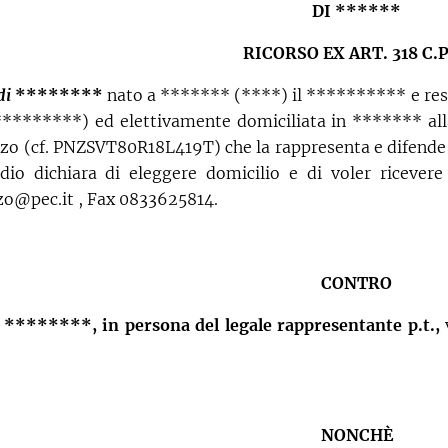
DI ******
RICORSO EX ART. 318 C.P
 di
********
nato a ******* (****) il ********** e resi
******) ed elettivamente domiciliata in ******* alla V
zo (cf. PNZSVT80R18L419T) che la rappresenta e difende in
dio dichiara di eleggere domicilio e di voler ricevere 
zo@pec.it , Fax 0833625814.
CONTRO
i ********, in persona del legale rappresentante p.t.,
NONCHÈ