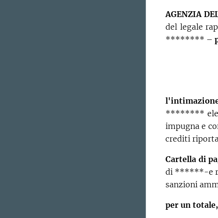
AGENZIA DE
del legale ra
******** –
l'intimazio
******** elev
impugna e con
crediti riport
Cartella di 
di ******-e r
sanzioni amm
per un total