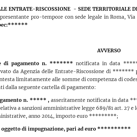
LLE ENTRATE-RISCOSSIONE - SEDE TERRITORIALE D
ppresentante pro-tempore con sede legale in Roma, Via 
pec:
******
AVVERSO
ne di pagamento n. *******
notificata in data ***
ato da Agenzia delle Entrate-Riscossione di ******* per
testa limitatamente alle somme di competenza di codesto
ati dalla seguente cartella di pagamento:
pagamento n. ***** ,
asseritamente notificata in data **
elativa a sanzioni amministrative legge 689/81 art. 27 
inistrative, anno 2014, importo euro *********;
e, oggetto di impugnazione, pari ad euro **********