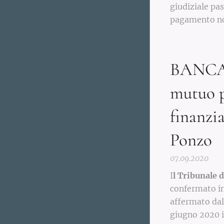
giudiziale pas
pagamento non
BANCARI
mutuo p
finanzia
Ponzo
07.09.2020
I
l Tribunale d
confermato in
affermato dall
giugno 2020 i