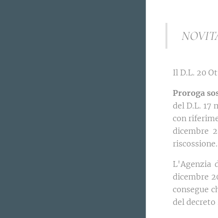
NOVIT
Il D.L. 20 O
Proroga sos
del D.L. 17 
con riferime
dicembre 20
riscossione.
L'Agenzia 
dicembre 202
consegue ch
del decreto 