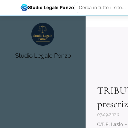
Avvocato Salvatore Ponzo - Studio Legale
avv.ponzo@gmail
Studio Legale Ponzo
Studio Legale Ponzo
TRIBUT
prescri
07.09.2020
C.T.R. Lazio -