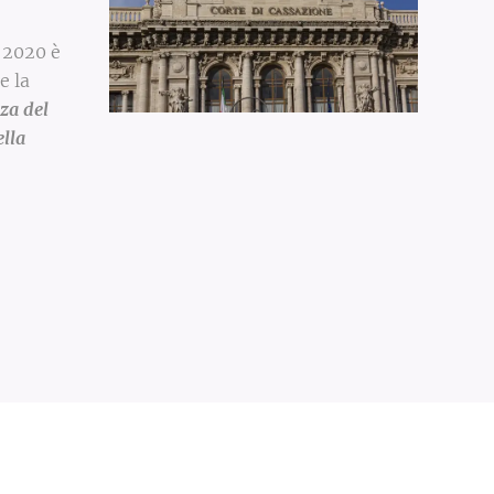
 2020 è
e la
nza del
ella