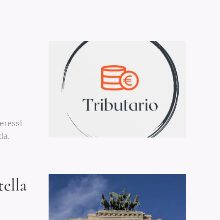
teressi
da.
ella