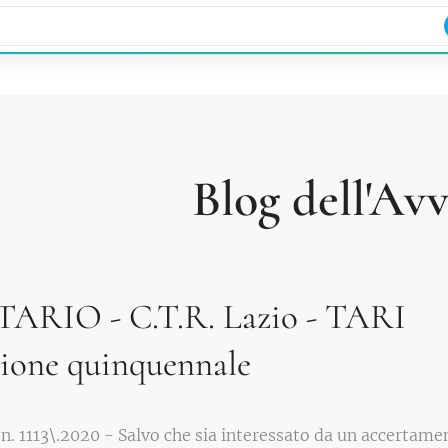
.com
347.70.20.608
Blog dell'Av
ARIO - C.T.R. Lazio - TARI
zione quinquennale
 n. 1113\.2020 - Salvo che sia interessato da un accertame