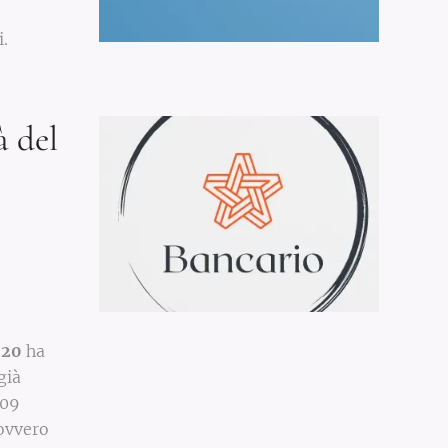
.
 del
020
ha
già
 09
 ovvero