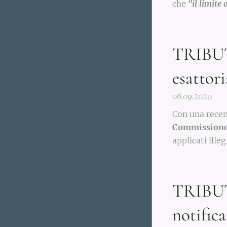
che
"il limite 
TRIBUTA
esattori
06.09.2020
Con una recen
Commissione 
applicati ille
TRIBUTA
notific