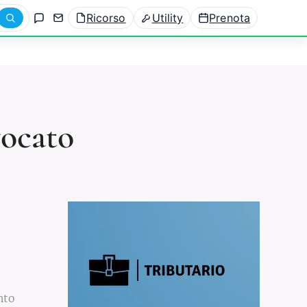
Ricorso
Utility
Prenota
vocato
nto