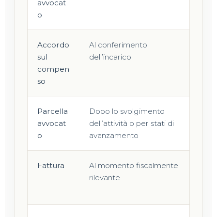
avvocat
del
o
Accordo
Al conferimento
Reg
sul
dell’incarico
eco
compen
avv
so
Parcella
Dopo lo svolgimento
Ind
avvocat
dell’attività o per stati di
mat
o
avanzamento
svo
Fattura
Al momento fiscalmente
Doc
rilevante
eme
pro