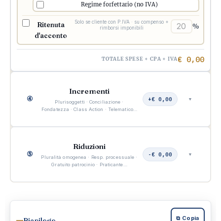
Regime forfettario (no IVA)
Solo se cliente con P.IVA · su compenso +
Ritenuta
%
rimborsi imponibili
d'acconto
€ 0,00
TOTALE SPESE + CPA + IVA
Incrementi
④
+€ 0,00
▼
Plurisoggetti · Conciliazione ·
Fondatezza · Class Action · Telematico…
Riduzioni
⑤
-€ 0,00
▼
Pluralità omogenea · Resp. processuale ·
Gratuito patrocinio · Praticante…
⧉ Copia
Riepilogo