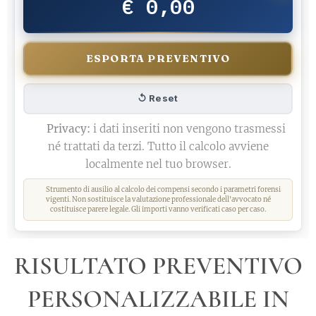
€ 0,00
ESPORTA PREVENTIVO
↺ Reset
🔒
Privacy:
i dati inseriti non vengono trasmessi
né trattati da terzi. Tutto il calcolo avviene
localmente nel tuo browser.
⚖️ Strumento di ausilio al calcolo dei compensi secondo i parametri forensi
vigenti. Non sostituisce la valutazione professionale dell'avvocato né
costituisce parere legale. Gli importi vanno verificati caso per caso.
RISULTATO PREVENTIVO
PERSONALIZZABILE IN