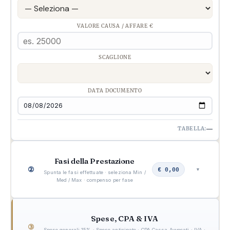
VALORE CAUSA / AFFARE €
SCAGLIONE
DATA DOCUMENTO
TABELLA:
—
Fasi della Prestazione
②
€ 0,00
▼
Spunta le fasi effettuate · seleziona Min /
Med / Max · compenso per fase
Spese, CPA & IVA
③
Spese generali 15% · Spese anticipate · CPA Cassa Avvocati · IVA ·