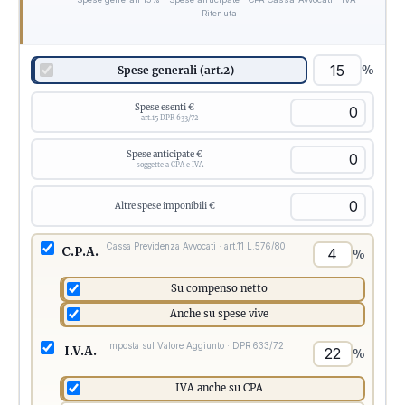
Ritenuta
%
Spese generali (art.2)
Spese esenti €
— art.15 DPR 633/72
Spese anticipate €
— soggette a CPA e IVA
Altre spese imponibili €
Cassa Previdenza Avvocati · art.11 L.576/80
C.P.A.
%
Su compenso netto
Anche su spese vive
Imposta sul Valore Aggiunto · DPR 633/72
I.V.A.
%
IVA anche su CPA