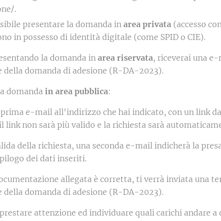
one/.
ssibile presentare la domanda in
area privata
(accesso con
no in possesso di identità digitale (come SPID o CIE).
esentando la domanda in
area riservata
, riceverai una e-
e della domanda di adesione (R-DA-2023).
 la domanda
in area pubblica
:
prima e-mail all'indirizzo che hai indicato, con un link d
il link non sarà più valido e la richiesta sarà automaticam
ida della richiesta, una seconda e-mail indicherà la presa 
epilogo dei dati inseriti.
documentazione allegata è corretta, ti verrà inviata una te
e della domanda di adesione (R-DA-2023).
prestare attenzione ed individuare quali carichi andare a d