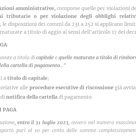
anzioni amministrative,
comprese quelle per violazioni de
ni tributarie o per violazione degli obblighi relati
, le disposizioni dei commi da 231 a 252 si applicano li
aturate a titolo di aggio ai sensi dell'articolo 17 del decr
AGA
:
ovute a titolo di
capitale
e
quelle maturate a titolo di rimbors
della cartella di pagamento
..."
i a
titolo di capitale
;
relative alle
procedure esecutive di riscossione
già avvia
 di
notifica della cartella
di pagamento.
I PAGA
luzione,
entro il 31 luglio 2023
, ovvero nel numero massimo d
mporto pari al 10 per cento delle somme complessivamente