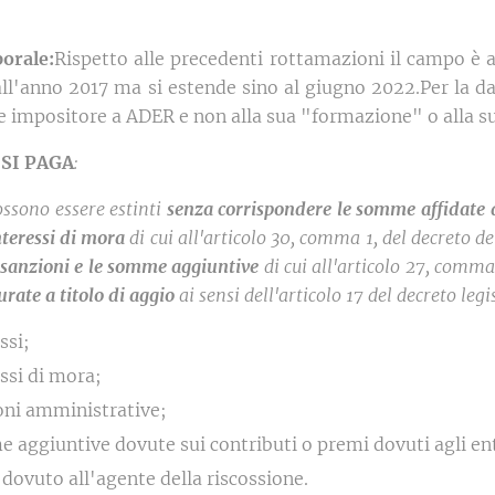
orale:
Rispetto alle precedenti rottamazioni il campo è al
 all'anno 2017 ma si estende sino al giugno 2022.Per la da
e impositore a ADER e non alla sua "formazione" o alla s
 SI PAGA
:
ssono essere estinti
senza corrispondere le somme affidate all
nteressi di mora
di cui all'
articolo 30, comma 1, del decreto de
sanzioni e le somme aggiuntive
di cui all'articolo 27, comma 
ate a titolo di aggio
ai sensi dell'articolo 17 del decreto legis
ssi;
ssi di mora;
oni amministrative;
aggiuntive dovute sui contributi o premi dovuti agli enti
dovuto all'agente della riscossione.