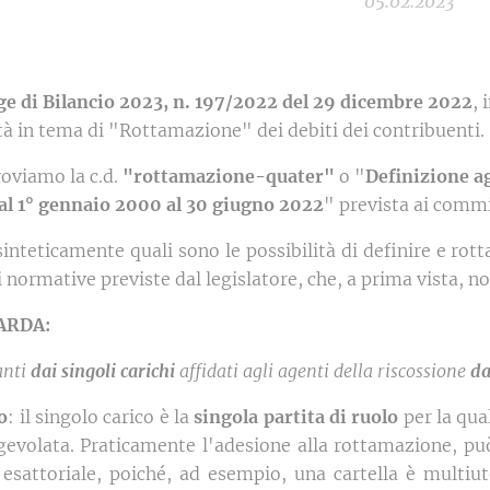
05.02.2023
ge di Bilancio 2023, n. 197/2022 del 29 dicembre 2022
, 
ità in tema di "Rottamazione" dei debiti dei contribuenti.
roviamo la c.d.
"rottamazione-quater"
o "
Definizione ag
al 1° gennaio 2000 al 30 giugno 2022
" prevista ai commi
inteticamente quali sono le possibilità di definire e rott
i normative previste dal legislatore, che, a prima vista, n
ARDA:
tanti
dai singoli carichi
affidati agli agenti della riscossione
da
o
: il singolo carico è la
singola partita di ruolo
per la qua
gevolata. Praticamente l'adesione alla rottamazione, può
a esattoriale, poiché, ad esempio, una cartella è multiut