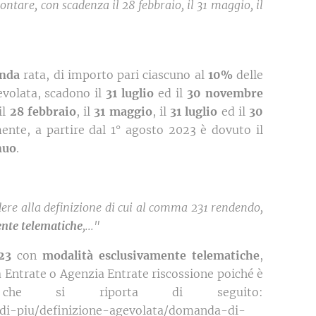
ontare, con scadenza il 28 febbraio, il 31 maggio, il
onda
rata, di importo pari ciascuno al
10%
delle
volata, scadono il
31 luglio
ed il
30 novembre
il
28 febbraio
, il
31 maggio
, il
31 luglio
ed il
30
ente, a partire dal 1° agosto 2023 è dovuto il
nuo
.
edere alla definizione di cui al comma 231 rendendo,
nte telematiche
,..."
23
con
modalità esclusivamente telematiche
,
ia Entrate o Agenzia Entrate riscossione poiché è
e si riporta di seguito:
e-di-piu/definizione-agevolata/domanda-di-