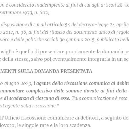
non è considerato inadempiente ai fini di cui agli articoli 28-t
settembre 1973, n. 602;
a disposizione di cui all'articolo 54 del decreto-legge 24 april
 2017, n. 96, ai fini del rilascio del documento unico di regol
voro e delle politiche sociali 30 gennaio 2015, pubblicato nell
onsiglio è quello di presentare prontamente la domanda per
 della stessa, salvo poi eventualmente integrarla in un
AMENTI SULLA DOMANDA PRESENTATA
 30 giugno 2023,
l'agente della riscossione comunica ai debit
'ammontare complessivo delle somme dovute ai fini della de
e di scadenza di ciascuna di esse.
Tale comunicazione è resa d
ell'agente della riscossione."
ell'Ufficio riscossione comunicare ai debitori, a seguito
ovuto, le singole rate e la loro scadenza.