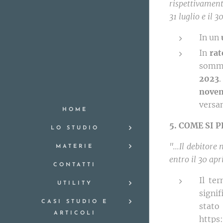
rispettivamente
31 luglio e il 
In un
In
rat
somme
2023
nove
versa
HOME
5. COME SI
LO STUDIO
"...Il debitor
MATERIE
entro il 30 ap
CONTATTI
Il te
UTILITY
signif
CASI STUDIO E
sta
ARTICOLI
https