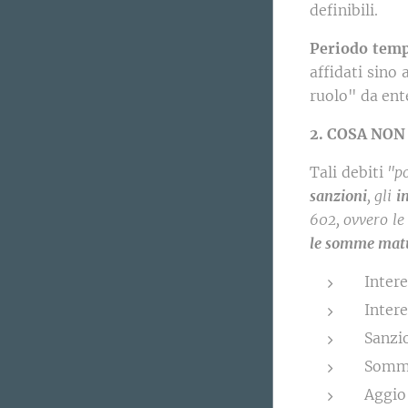
definibili.
Periodo temp
affidati sino
ruolo" da ent
2. COSA NON
Tali debiti
"po
sanzioni
, gli
i
602, ovvero le
le somme matur
Intere
Intere
Sanzi
Somme 
Aggio 