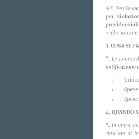
N.B.
Per le s
per violazio
previdenziali
e alle somme m
3
.
COSA SI P
"...Le somme d
notificazione 
Tribut
Spese 
Spese
4. QUANDO S
"...in unica so
ciascuna di i