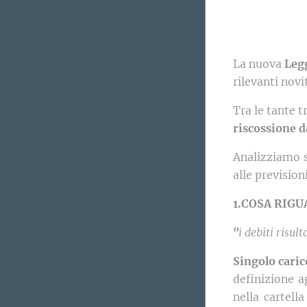
La nuova
Leg
rilevanti nov
Tra le tante t
riscossione d
Analizziamo s
alle prevision
1.COSA RIGU
"
i debiti risul
Singolo caric
definizione a
nella cartell