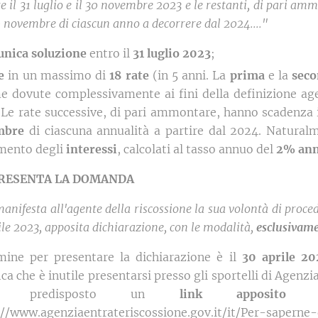
 il 31 luglio e il 30 novembre 2023 e le restanti, di pari amm
30 novembre di ciascun anno a decorrere dal 2024...."
unica soluzione
entro il
31 luglio 2023
;
e
in un massimo di
18 rate
(in 5 anni. La
prima
e la
sec
 dovute complessivamente ai fini della definizione age
. Le rate successive, di pari ammontare, hanno scadenza 
mbre
di ciascuna annualità a partire dal 2024. Naturalm
mento degli
interessi
, calcolati al tasso annuo del
2% an
 PRESENTA LA DOMANDA
e manifesta all'agente della riscossione la sua volontà di proc
rile 2023, apposita dichiarazione, con le modalità,
esclusivame
rmine per presentare la dichiarazione è il
30 aprile 20
ica che è inutile presentarsi presso gli sportelli di Agenz
to predisposto un
link apposito
ch
://www.agenziaentrateriscossione.gov.it/it/Per-sapern