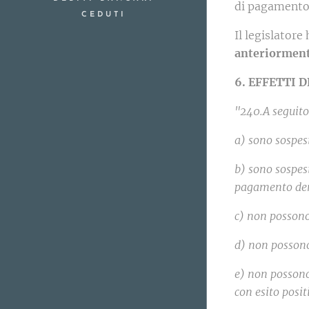
di pagamento 
CEDUTI
Il legislatore
anteriormente
6. EFFETTI
"240.A seguito 
a) sono sospes
b) sono sospesi
pagamento deri
c) non possono 
d) non possono
e) non possono
con esito posit