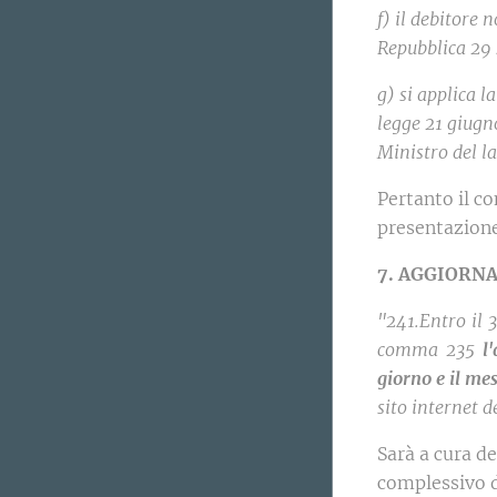
f) il debitore 
Repubblica 29 
g) si applica l
legge 21 giugno
Ministro del la
Pertanto il c
presentazione
7. AGGIORN
"241.Entro il
comma 235
l
giorno e il mes
sito internet d
Sarà a cura d
complessivo d